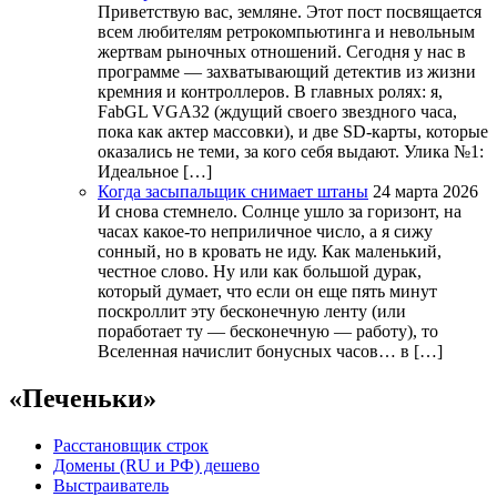
Приветствую вас, земляне. Этот пост посвящается
всем любителям ретрокомпьютинга и невольным
жертвам рыночных отношений. Сегодня у нас в
программе — захватывающий детектив из жизни
кремния и контроллеров. В главных ролях: я,
FabGL VGA32 (ждущий своего звездного часа,
пока как актер массовки), и две SD-карты, которые
оказались не теми, за кого себя выдают. Улика №1:
Идеальное […]
Когда засыпальщик снимает штаны
24 марта 2026
И снова стемнело. Солнце ушло за горизонт, на
часах какое-то неприличное число, а я сижу
сонный, но в кровать не иду. Как маленький,
честное слово. Ну или как большой дурак,
который думает, что если он еще пять минут
поскроллит эту бесконечную ленту (или
поработает ту — бесконечную — работу), то
Вселенная начислит бонусных часов… в […]
«Печеньки»
Расстановщик строк
Домены (RU и РФ) дешево
Выстраиватель