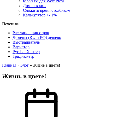
robots.txt для WordPress
Домен в xn--
Сложить время столбиком
Калькулятор +- 1%
Печеньки
Расстановщик строк
Домены (RU и РФ) дешево
Выстраиватель
Вариатор
Рус-Lat Хантер
Трафикметр
Главная
»
Блог
»
Жизнь в цвете!
Жизнь в цвете!