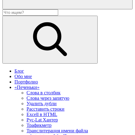
Блог
Обо мне
Портфолио
«Печеньки»
Слова в столбик
Слова через запятую
Удалить дубли
Расставить строки
Excell в HTML
Рус-Lat Хантер
Трафикметр
Транслитерация имени файла