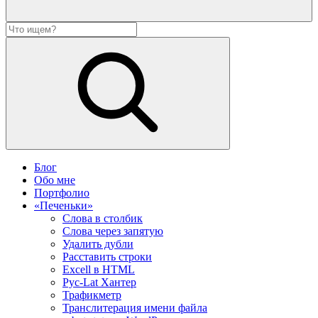
Блог
Обо мне
Портфолио
«Печеньки»
Слова в столбик
Слова через запятую
Удалить дубли
Расставить строки
Excell в HTML
Рус-Lat Хантер
Трафикметр
Транслитерация имени файла