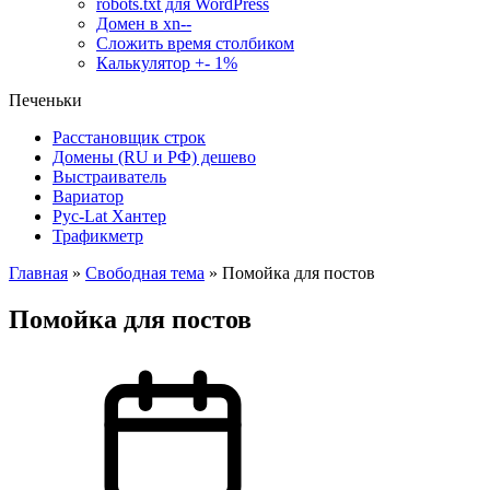
robots.txt для WordPress
Домен в xn--
Сложить время столбиком
Калькулятор +- 1%
Печеньки
Расстановщик строк
Домены (RU и РФ) дешево
Выстраиватель
Вариатор
Рус-Lat Хантер
Трафикметр
Главная
»
Свободная тема
»
Помойка для постов
Помойка для постов