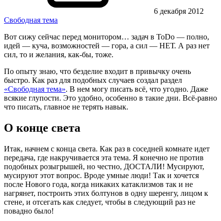
6 декабря 2012
Свободная тема
Вот сижу сейчас перед монитором… задач в ToDo — полно,
идей — куча, возможностей — гора, а сил — НЕТ. А раз нет
сил, то и желания, как-бы, тоже.
По опыту знаю, что безделие входит в привычку очень
быстро. Как раз для подобных случаев создал раздел
«Свободная тема»
. В нем могу писать всё, что угодно. Даже
всякие глупости. Это удобно, особенно в такие дни. Всё-равно
что писать, главное не терять навык.
О конце света
Итак, начнем с конца света. Как раз в соседней комнате идет
передача, где накручивается эта тема. Я конечно не против
подобных розыгрышей, но честно, ДОСТАЛИ! Мусируют,
мусируют этот вопрос. Вроде умные люди! Так и хочется
после Нового года, когда никаких катаклизмов так и не
нагрянет, построить этих болтунов в одну шеренгу, лицом к
стене, и отсегать как следует, чтобы в следующий раз не
повадно было!