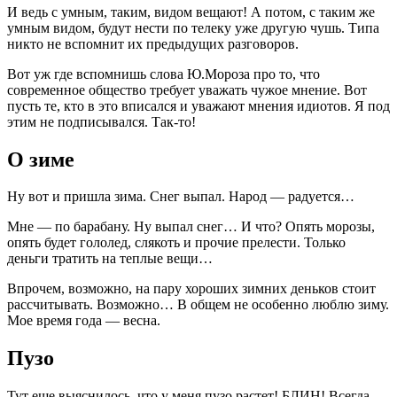
И ведь с умным, таким, видом вещают! А потом, с таким же
умным видом, будут нести по телеку уже другую чушь. Типа
никто не вспомнит их предыдущих разговоров.
Вот уж где вспомнишь слова Ю.Мороза про то, что
современное общество требует уважать чужое мнение. Вот
пусть те, кто в это вписался и уважают мнения идиотов. Я под
этим не подписывался. Так-то!
О зиме
Ну вот и пришла зима. Снег выпал. Народ — радуется…
Мне — по барабану. Ну выпал снег… И что? Опять морозы,
опять будет гололед, слякоть и прочие прелести. Только
деньги тратить на теплые вещи…
Впрочем, возможно, на пару хороших зимних деньков стоит
рассчитывать. Возможно… В общем не особенно люблю зиму.
Мое время года — весна.
Пузо
Тут еще выяснилось, что у меня пузо растет! БЛИН! Всегда