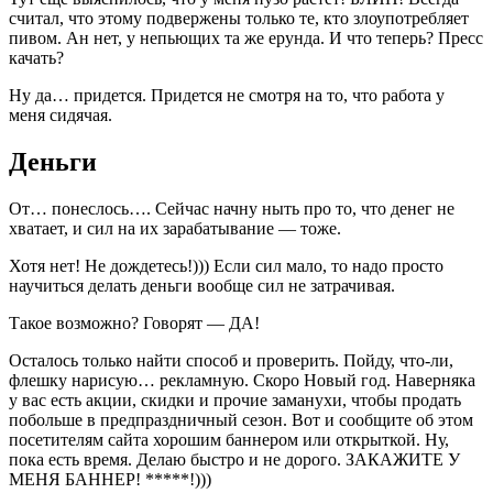
считал, что этому подвержены только те, кто злоупотребляет
пивом. Ан нет, у непьющих та же ерунда. И что теперь? Пресс
качать?
Ну да… придется. Придется не смотря на то, что работа у
меня сидячая.
Деньги
От… понеслось…. Сейчас начну ныть про то, что денег не
хватает, и сил на их зарабатывание — тоже.
Хотя нет! Не дождетесь!))) Если сил мало, то надо просто
научиться делать деньги вообще сил не затрачивая.
Такое возможно? Говорят — ДА!
Осталось только найти способ и проверить. Пойду, что-ли,
флешку нарисую… рекламную. Скоро Новый год. Наверняка
у вас есть акции, скидки и прочие заманухи, чтобы продать
побольше в предпраздничный сезон. Вот и сообщите об этом
посетителям сайта хорошим баннером или открыткой. Ну,
пока есть время. Делаю быстро и не дорого. ЗАКАЖИТЕ У
МЕНЯ БАННЕР! *****!)))