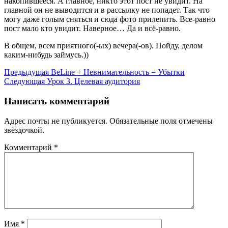
накопившееся. А главное, никто этот пост не увидит. На
главной он не выводится и в рассылку не попадет. Так что
могу даже голым сняться и сюда фото прилепить. Все-равно
пост мало кто увидит. Наверное… Да и всё-равно.
В общем, всем приятного(-ых) вечера(-ов). Пойду, делом
каким-нибудь займусь.))
Предыдущая
BeLine + Невнимательность = Убытки
Следующая
Урок 3. Целевая аудитория
Написать комментарий
Адрес почты не публикуется. Обязательные поля отмечены
звёздочкой.
Комментарий
*
Имя
*