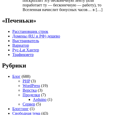
поскроллит эту бесконечную ленту (или
поработает ту — бесконечную — работу), то
Вселенная начислит бонусных часов… в […]
«Печеньки»
Расстановщик строк
Домены (RU и РФ) дешево
Выстраиватель
Вариатор
Рус-Lat Хантер
Трафикметр
Рубрики
Блог
(688)
PHP
(3)
WordPress
(19)
Верстка
(3)
Проделки
(7)
Arduino
(1)
Сервер
(5)
Блоггинг
(1)
Свободная тема
(43)