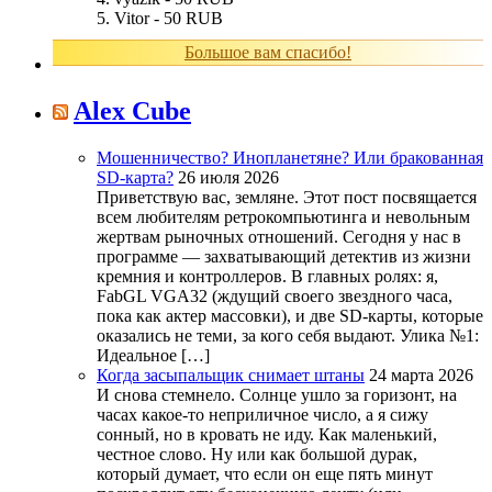
Vitor - 50 RUB
Большое вам спасибо!
Alex Cube
Мошенничество? Инопланетяне? Или бракованная
SD-карта?
26 июля 2026
Приветствую вас, земляне. Этот пост посвящается
всем любителям ретрокомпьютинга и невольным
жертвам рыночных отношений. Сегодня у нас в
программе — захватывающий детектив из жизни
кремния и контроллеров. В главных ролях: я,
FabGL VGA32 (ждущий своего звездного часа,
пока как актер массовки), и две SD-карты, которые
оказались не теми, за кого себя выдают. Улика №1:
Идеальное […]
Когда засыпальщик снимает штаны
24 марта 2026
И снова стемнело. Солнце ушло за горизонт, на
часах какое-то неприличное число, а я сижу
сонный, но в кровать не иду. Как маленький,
честное слово. Ну или как большой дурак,
который думает, что если он еще пять минут