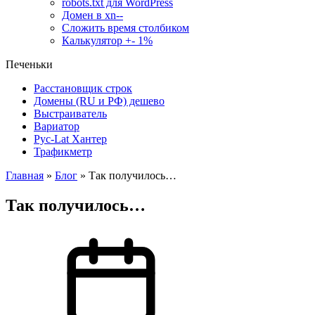
robots.txt для WordPress
Домен в xn--
Сложить время столбиком
Калькулятор +- 1%
Печеньки
Расстановщик строк
Домены (RU и РФ) дешево
Выстраиватель
Вариатор
Рус-Lat Хантер
Трафикметр
Главная
»
Блог
»
Так получилось…
Так получилось…