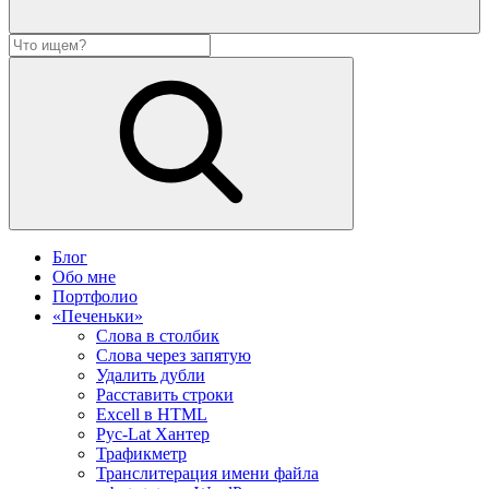
Блог
Обо мне
Портфолио
«Печеньки»
Слова в столбик
Слова через запятую
Удалить дубли
Расставить строки
Excell в HTML
Рус-Lat Хантер
Трафикметр
Транслитерация имени файла