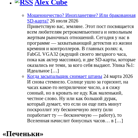
Alex Cube
Мошенничество? Инопланетяне? Или бракованная
SD-карта?
26 июля 2026
Приветствую вас, земляне. Этот пост посвящается
всем любителям ретрокомпьютинга и невольным
жертвам рыночных отношений. Сегодня у нас в
программе — захватывающий детектив из жизни
кремния и контроллеров. В главных ролях: я,
FabGL VGA32 (ждущий своего звездного часа,
пока как актер массовки), и две SD-карты, которые
оказались не теми, за кого себя выдают. Улика №1:
Идеальное […]
Когда засыпальщик снимает штаны
24 марта 2026
И снова стемнело. Солнце ушло за горизонт, на
часах какое-то неприличное число, а я сижу
сонный, но в кровать не иду. Как маленький,
честное слово. Ну или как большой дурак,
который думает, что если он еще пять минут
поскроллит эту бесконечную ленту (или
поработает ту — бесконечную — работу), то
Вселенная начислит бонусных часов… в […]
«Печеньки»