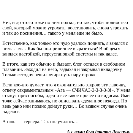
Нет, и до этого тоже по ним ползал, но так, чтобы полностью
свой, который можно угрохать, восстановить, снова угрохать
и так до посинения… такого у меня еще не было.
Естественно, как только это чудо удалось поднять, я занялся с
ним… эм… Как бы по-приличнее выразиться? В общем я
занялся настойкой, переустановкой системы и так далее.
В итоге, как это обычно и бывает, блог остался в свободном
плавании. Заходил на него, вздыхал и закрывал вкладочку.
Только сегодня решил «чиркнуть пару строк».
Если кое-кто думает, что я окончательно закрою эту лавочку,
отвечу сакраментальным «Ага — СЧИЧАЗ-З-З-З-З-З!». У меня
стынут приспособы, идеи и все такое прочее по видосам. Ими
тоже сейчас занимаюсь, но описывать сделанное некогда. Но
ведь рано или поздно дойдут руки… Во всяком случае очень
надеюсь.
А пока — сервера. Так получилось…
А с вами был доктор Лексиум.