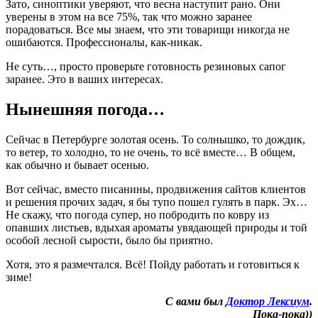
Зато, синоптики уверяют, что весна наступит рано. Они
уверены в этом на все 75%, так что можно заранее
порадоваться. Все мы знаем, что эти товарищи никогда не
ошибаются. Профессионалы, как-никак.
Не суть…, просто проверьте готовность резиновых сапог
заранее. Это в ваших интересах.
Нынешняя погода…
Сейчас в Петербурге золотая осень. То солнышко, то дождик,
то ветер, то холодно, то не очень, то всё вместе… В общем,
как обычно и бывает осенью.
Вот сейчас, вместо писанины, продвижения сайтов клиентов
и решения прочих задач, я бы тупо пошел гулять в парк. Эх…
Не скажу, что погода супер, но побродить по ковру из
опавших листьев, вдыхая ароматы увядающей природы и той
особой лесной сырости, было бы приятно.
Хотя, это я размечтался. Всё! Пойду работать и готовиться к
зиме!
С вами был
Доктор Лексиум
.
Пока-пока))