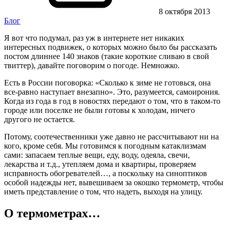
8 октября 2013
Блог
Я вот что подумал, раз уж в интернете нет никаких
интересных подвижек, о которых можно было бы рассказать
постом длиннее 140 знаков (такие короткие сливаю в свой
твиттер), давайте поговорим о погоде. Немножко.
Есть в России поговорка: «Сколько к зиме не готовься, она
все-равно наступает внезапно». Это, разумеется, самоирония.
Когда из года в год в новостях передают о том, что в таком-то
городе или поселке не были готовы к холодам, ничего
другого не остается.
Потому, соотечественники уже давно не рассчитывают ни на
кого, кроме себя. Мы готовимся к погодным катаклизмам
сами: запасаем теплые вещи, еду, воду, одеяла, свечи,
лекарства и т.д., утепляем дома и квартиры, проверяем
исправность обогревателей…, а поскольку на синоптиков
особой надежды нет, вывешиваем за окошко термометр, чтобы
иметь представление о том, что надеть, выходя на улицу.
О термометрах…