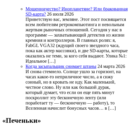
Мошенничество? Инопланетяне? Или бракованная
SD-карта?
26 июля 2026
Приветствую вас, земляне. Этот пост посвящается
всем любителям ретрокомпьютинга и невольным
жертвам рыночных отношений. Сегодня у нас в
программе — захватывающий детектив из жизни
кремния и контроллеров. В главных ролях: я,
FabGL VGA32 (ждущий своего звездного часа,
пока как актер массовки), и две SD-карты, которые
оказались не теми, за кого себя выдают. Улика №1:
Идеальное […]
Когда засыпальщик снимает штаны
24 марта 2026
И снова стемнело. Солнце ушло за горизонт, на
часах какое-то неприличное число, а я сижу
сонный, но в кровать не иду. Как маленький,
честное слово. Ну или как большой дурак,
который думает, что если он еще пять минут
поскроллит эту бесконечную ленту (или
поработает ту — бесконечную — работу), то
Вселенная начислит бонусных часов… в […]
«Печеньки»