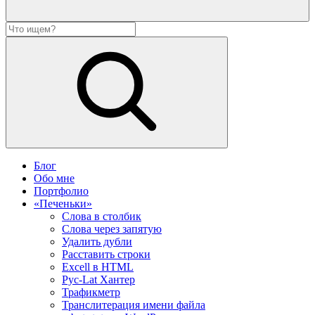
Блог
Обо мне
Портфолио
«Печеньки»
Слова в столбик
Слова через запятую
Удалить дубли
Расставить строки
Excell в HTML
Рус-Lat Хантер
Трафикметр
Транслитерация имени файла