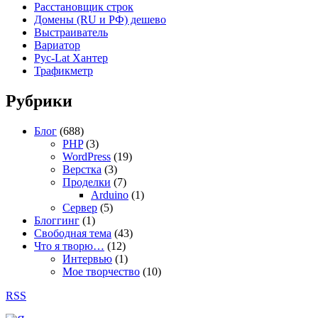
Расстановщик строк
Домены (RU и РФ) дешево
Выстраиватель
Вариатор
Рус-Lat Хантер
Трафикметр
Рубрики
Блог
(688)
PHP
(3)
WordPress
(19)
Верстка
(3)
Проделки
(7)
Arduino
(1)
Сервер
(5)
Блоггинг
(1)
Свободная тема
(43)
Что я творю…
(12)
Интервью
(1)
Мое творчество
(10)
RSS