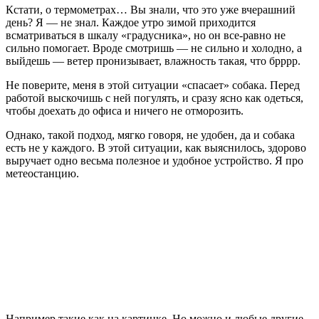
Кстати, о термометрах… Вы знали, что это уже вчерашний
день? Я — не знал. Каждое утро зимой приходится
всматриваться в шкалу «градусника», но он все-равно не
сильно помогает. Вроде смотришь — не сильно и холодно, а
выйдешь — ветер пронизывает, влажность такая, что брррр.
Не поверите, меня в этой ситуации «спасает» собака. Перед
работой выскочишь с ней погулять, и сразу ясно как одеться,
чтобы доехать до офиса и ничего не отморозить.
Однако, такой подход, мягко говоря, не удобен, да и собака
есть не у каждого. В этой ситуации, как выяснилось, здорово
выручает одно весьма полезное и удобное устройство. Я про
метеостанцию.
Например такие как на картинке. Но можно и любые другие.