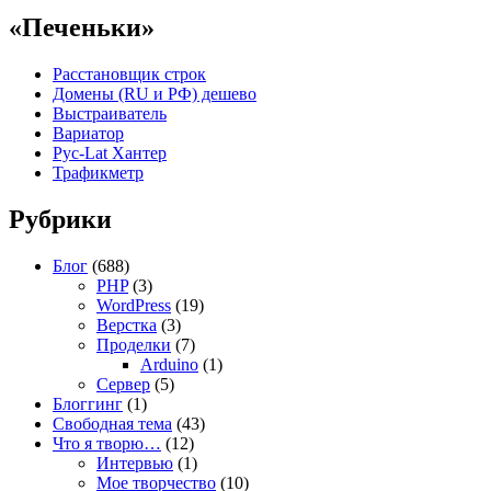
«Печеньки»
Расстановщик строк
Домены (RU и РФ) дешево
Выстраиватель
Вариатор
Рус-Lat Хантер
Трафикметр
Рубрики
Блог
(688)
PHP
(3)
WordPress
(19)
Верстка
(3)
Проделки
(7)
Arduino
(1)
Сервер
(5)
Блоггинг
(1)
Свободная тема
(43)
Что я творю…
(12)
Интервью
(1)
Мое творчество
(10)