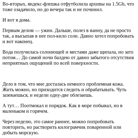
Во-вторых, яндекс-флешка отфутболила архивы на 1.5Gb, что
тоже озадачило, но до вечера так и не починил.
И вот я дома.
Первым делом — ужин. Дальше, полез в ванну, да не просто
так, а высыпав в нее пол-кило соли. Давно хотел попробовать
и вот наконец.
Вода получилась солонющей и местами даже щипала, но зато
потом… До самой ночи балдею от давно забытого отсутствия
неприятных ощущений по всей поверхности.
Дело в том, что мне досталась немного проблемная кожа.
Жить можно, но приходится следить и обрабатывать. Чуть
зазеваешься, и недели одну-две облезаешь.
А тут… Поотмокал и порядок. Как в море побывал, но в
маленьком и горячем.
Через неделю, это самое раннее, можно попробовать
повторить, но растворить килограмчик поваренной или
добыть морскую.