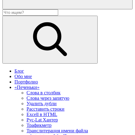
Блог
Обо мне
Портфолио
«Печеньки»
Слова в столбик
Слова через запятую
Удалить дубли
Расставить строки
Excell в HTML
Рус-Lat Хантер
Трафикметр
Транслитерация имени файла