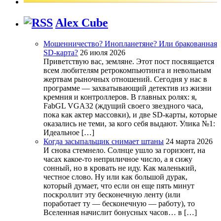
Alex Cube
Мошенничество? Инопланетяне? Или бракованная
SD-карта?
26 июля 2026
Приветствую вас, земляне. Этот пост посвящается
всем любителям ретрокомпьютинга и невольным
жертвам рыночных отношений. Сегодня у нас в
программе — захватывающий детектив из жизни
кремния и контроллеров. В главных ролях: я,
FabGL VGA32 (ждущий своего звездного часа,
пока как актер массовки), и две SD-карты, которые
оказались не теми, за кого себя выдают. Улика №1:
Идеальное […]
Когда засыпальщик снимает штаны
24 марта 2026
И снова стемнело. Солнце ушло за горизонт, на
часах какое-то неприличное число, а я сижу
сонный, но в кровать не иду. Как маленький,
честное слово. Ну или как большой дурак,
который думает, что если он еще пять минут
поскроллит эту бесконечную ленту (или
поработает ту — бесконечную — работу), то
Вселенная начислит бонусных часов… в […]