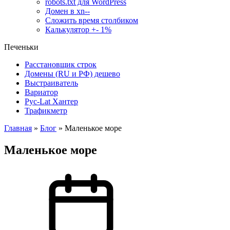
robots.txt для WordPress
Домен в xn--
Сложить время столбиком
Калькулятор +- 1%
Печеньки
Расстановщик строк
Домены (RU и РФ) дешево
Выстраиватель
Вариатор
Рус-Lat Хантер
Трафикметр
Главная
»
Блог
»
Маленькое море
Маленькое море