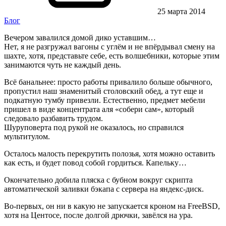
25 марта 2014
Блог
Вечером завалился домой дико уставшим…
Нет, я не разгружал вагоны с углём и не впёрдывал смену на
шахте, хотя, представьте себе, есть волшебники, которые этим
занимаются чуть не каждый день.
Всё банальнее: просто работы привалило больше обычного,
пропустил наш знаменитый столовский обед, а тут еще и
подкатную тумбу привезли. Естественно, предмет мебели
пришел в виде концентрата аля «собери сам», который
следовало разбавить трудом.
Шуруповерта под рукой не оказалось, но справился
мультитулом.
Осталось малость перекрутить полозья, хотя можно оставить
как есть, и будет повод собой гордиться. Капельку…
Окончательно добила пляска с бубном вокруг скрипта
автоматической заливки бэкапа с сервера на яндекс-диск.
Во-первых, он ни в какую не запускается кроном на FreeBSD,
хотя на Центосе, после долгой дрючки, завёлся на ура.