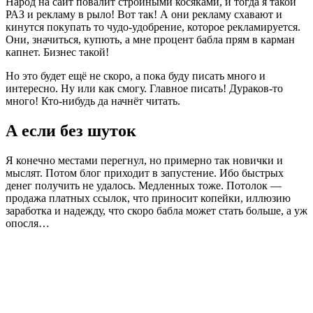
Народ на сайт повалит стройными косяками, и тогда я такой
РАЗ и рекламу в рыло! Вот так! А они рекламу схавают и
кинутся покупать то чудо-удобрение, которое рекламируется.
Они, значиться, купють, а мне процент бабла прям в карман
капнет. Бизнес такой!
Но это будет ещё не скоро, а пока буду писать много и
интересно. Ну или как смогу. Главное писать! Дураков-то
много! Кто-нибудь да начнёт читать.
А если без шуток
Я конечно местами перегнул, но примерно так новички и
мыслят. Потом блог приходит в запустение. Ибо быстрых
денег получить не удалось. Медленных тоже. Потолок —
продажа платных ссылок, что приносит копейки, иллюзию
заработка и надежду, что скоро бабла может стать больше, а уж
опосля…