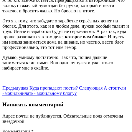
А те, кто всё-же остаётся, превращаются в каторжников, что
волокут тяжелый чумотдан без ручки, который и нести
тяжело, и бросить жалко. Но бросают в итоге.
Это я к тому, что забудьте о заработке серьёзных денег на
блогах. Для этого, как и в любом деле, нужен особый талант и
труд. Иначе и заработки будут не серьёзными. А раз так, куда
проще развиваться в том деле,
которое вам ближе
. И пусть
им нельзя заниматься дома на диване, но честно, вести блог
профессионально, это тот ещё гемор.
Думаю, умному достаточно. Так что, пошёл дальше
заниматься клиентами. Вон один очнулся и уже что-то
набирает мне в скайпе.
Предыдущая
Куда пропадают посты?
Следующая
А стоит-ли
«мобильничать» мобильному блогу?
Написать комментарий
Адрес почты не публикуется. Обязательные поля отмечены
звёздочкой.
Комментарий
*