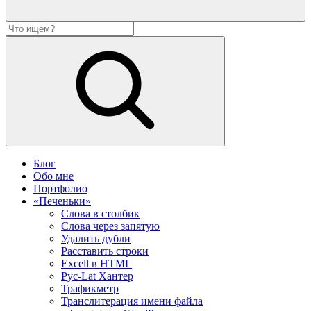
Блог
Обо мне
Портфолио
«Печеньки»
Слова в столбик
Слова через запятую
Удалить дубли
Расставить строки
Excell в HTML
Рус-Lat Хантер
Трафикметр
Транслитерация имени файла