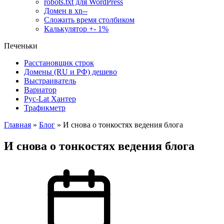
robots.txt для WordPress
Домен в xn--
Сложить время столбиком
Калькулятор +- 1%
Печеньки
Расстановщик строк
Домены (RU и РФ) дешево
Выстраиватель
Вариатор
Рус-Lat Хантер
Трафикметр
Главная
»
Блог
»
И снова о тонкостях ведения блога
И снова о тонкостях ведения блога