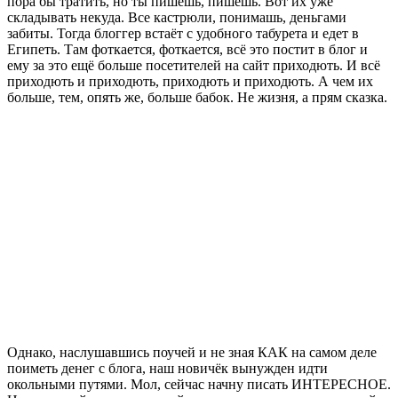
пора бы тратить, но ты пишешь, пишешь. Вот их уже
складывать некуда. Все кастрюли, понимашь, деньгами
забиты. Тогда блоггер встаёт с удобного табурета и едет в
Египеть. Там фоткается, фоткается, всё это постит в блог и
ему за это ещё больше посетителей на сайт приходють. И всё
приходють и приходють, приходють и приходють. А чем их
больше, тем, опять же, больше бабок. Не жизня, а прям сказка.
Однако, наслушавшись поучей и не зная КАК на самом деле
поиметь денег с блога, наш новичёк вынужден идти
окольными путями. Мол, сейчас начну писать ИНТЕРЕСНОЕ.