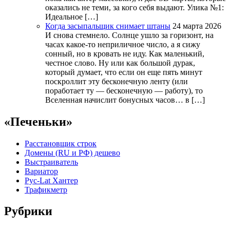
оказались не теми, за кого себя выдают. Улика №1:
Идеальное […]
Когда засыпальщик снимает штаны
24 марта 2026
И снова стемнело. Солнце ушло за горизонт, на
часах какое-то неприличное число, а я сижу
сонный, но в кровать не иду. Как маленький,
честное слово. Ну или как большой дурак,
который думает, что если он еще пять минут
поскроллит эту бесконечную ленту (или
поработает ту — бесконечную — работу), то
Вселенная начислит бонусных часов… в […]
«Печеньки»
Расстановщик строк
Домены (RU и РФ) дешево
Выстраиватель
Вариатор
Рус-Lat Хантер
Трафикметр
Рубрики