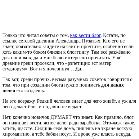
Только что читал советы о том,
как вести блог
. Кстати, по
ссылке сетевой дневник Александра Пузатых. Кто его не
знает, обязательно зайдите на сайт и прочтите, особенно если
хоть каким-то боком близки к блоггингу. Там всё разжёвано
для новичков, да и мне было интересно прочитать. Ещё
древние греки просекли, что «рэпетицио эст матер
студиорум». Вот и я почерпнул… Да.
Так вот, среди прочих, весьма разумных советов говорится о
том, что при создании блога нужно понимать
для каких
целей
его создаёшь.
На это возражу. Редкий человек знает для чего живёт, а уж для
чего делает блог и подавно не ведает.
Нет, конечно новичок ДУМАЕТ что знает. Как правило, блог
он начинает вести, ясное дело, ради заработка. Это-жеж такое,
ытить, щассте. Сидишь себе дома, пишешь на экране всякую
хиромантию, а тебе бабки несут. И вроде уже класть некуда,