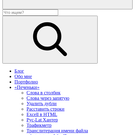
Блог
Обо мне
Портфолио
«Печеньки»
Слова в столбик
Слова через запятую
Удалить дубли
Расставить строки
Excell в HTML
Рус-Lat Хантер
Трафикметр
Транслитерация имени файла