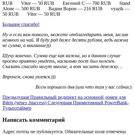
RUB Vitor — 50 RUB Евгений С — 700 RUB Stand
Alone — 500 RUB Вадим Ворон — 216 RUB vyazik —
50 RUB Vitor — 50 RUB
Большое спасибо!
Ну а если вам помогло, можете отблагодарить меня, заслав
немного на чай. Я буду рад даже десяти рублям, ведь важна
не сумма, а внимание)))
Шучу конечно. Сумма еще как важна, но в данном случае
просто приятно увидеть, насколько пост был полезен.
Сказать спасибо могут многие, а вот заслать денежку…
Впрочем, снова увлекся.)))
Всем хорошего дня (или что там у вас сейчас).
Предыдущая
Правильный редирект на основной домен для
Bitrix (через .htaccess)
Следующая
Примитивный PowerBank-
Тульпотаймер
Написать комментарий
Адрес почты не публикуется. Обязательные поля отмечены