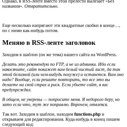
Однако, в RSS-ленте вместо этой прелести вылезает «Без
названия».
Отвратительно.
Еще несколько напрягают эти квадратные скобки в конце…,
но с ними как-нибудь потом.
Меняю в RSS-ленте заголовок
Заходим в шаблон (он же тема) нашего сайта на WordPress.
Делать это рекомендую по FTP, а не из админки. Ибо если
накосячите, сайт покажет вам белый чистый лист, да так
этой белизной (или чем-нибудь похуже) и останется. Вам оно
надо? Вообще, если решите повторить, то все это вы
делаете на свой страх и риск. Если убьете сайт, я вас
предупреждал.
В общем, не уверены — попросите меня. Я недорого беру, но
зато если что, тут же поправлю. Впрочем, отвлекся.
Так вот. Заходим в шаблон, находим
functions.php
и
открываем для редактирования. Куда-нибудь в конец пишем
следующий код: