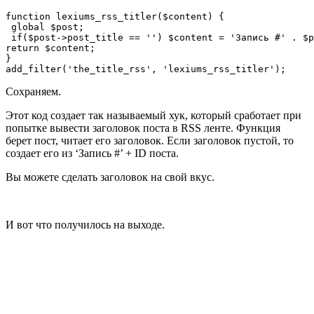
function lexiums_rss_titler($content) {

 global $post; 

 if($post->post_title == '') $content = 'Запись #' . $p
return $content;

}

add_filter('the_title_rss', 'lexiums_rss_titler');
Сохраняем.
Этот код создает так называемый хук, который сработает при
попытке вывести заголовок поста в RSS ленте. Функция
берет пост, читает его заголовок. Если заголовок пустой, то
создает его из ‘Запись #’ + ID поста.
Вы можете сделать заголовок на свой вкус.
И вот что получилось на выходе.