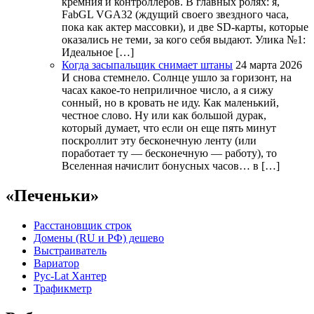
кремния и контроллеров. В главных ролях: я,
FabGL VGA32 (ждущий своего звездного часа,
пока как актер массовки), и две SD-карты, которые
оказались не теми, за кого себя выдают. Улика №1:
Идеальное […]
Когда засыпальщик снимает штаны
24 марта 2026
И снова стемнело. Солнце ушло за горизонт, на
часах какое-то неприличное число, а я сижу
сонный, но в кровать не иду. Как маленький,
честное слово. Ну или как большой дурак,
который думает, что если он еще пять минут
поскроллит эту бесконечную ленту (или
поработает ту — бесконечную — работу), то
Вселенная начислит бонусных часов… в […]
«Печеньки»
Расстановщик строк
Домены (RU и РФ) дешево
Выстраиватель
Вариатор
Рус-Lat Хантер
Трафикметр