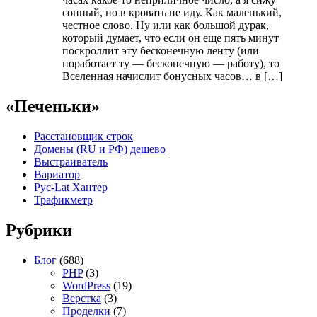
сонный, но в кровать не иду. Как маленький,
честное слово. Ну или как большой дурак,
который думает, что если он еще пять минут
поскроллит эту бесконечную ленту (или
поработает ту — бесконечную — работу), то
Вселенная начислит бонусных часов… в […]
«Печеньки»
Расстановщик строк
Домены (RU и РФ) дешево
Выстраиватель
Вариатор
Рус-Lat Хантер
Трафикметр
Рубрики
Блог
(688)
PHP
(3)
WordPress
(19)
Верстка
(3)
Проделки
(7)