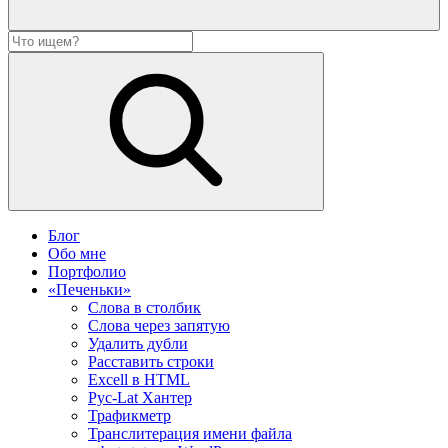
Блог
Обо мне
Портфолио
«Печеньки»
Слова в столбик
Слова через запятую
Удалить дубли
Расставить строки
Excell в HTML
Рус-Lat Хантер
Трафикметр
Транслитерация имени файла