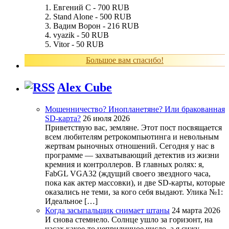
Евгений С - 700 RUB
Stand Alone - 500 RUB
Вадим Ворон - 216 RUB
vyazik - 50 RUB
Vitor - 50 RUB
Большое вам спасибо!
Alex Cube
Мошенничество? Инопланетяне? Или бракованная
SD-карта?
26 июля 2026
Приветствую вас, земляне. Этот пост посвящается
всем любителям ретрокомпьютинга и невольным
жертвам рыночных отношений. Сегодня у нас в
программе — захватывающий детектив из жизни
кремния и контроллеров. В главных ролях: я,
FabGL VGA32 (ждущий своего звездного часа,
пока как актер массовки), и две SD-карты, которые
оказались не теми, за кого себя выдают. Улика №1:
Идеальное […]
Когда засыпальщик снимает штаны
24 марта 2026
И снова стемнело. Солнце ушло за горизонт, на
часах какое-то неприличное число, а я сижу