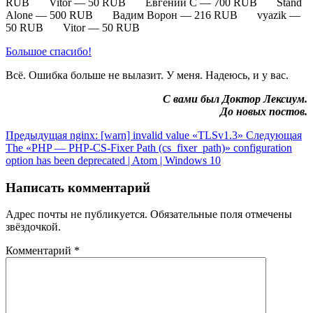
RUB Vitor — 50 RUB Евгений С — 700 RUB Stand
Alone — 500 RUB Вадим Ворон — 216 RUB vyazik —
50 RUB Vitor — 50 RUB
Большое спасибо!
Всё. Ошибка больше не вылазит. У меня. Надеюсь, и у вас.
С вами был Доктор Лексиум.
До новых постов.
Предыдущая
nginx: [warn] invalid value «TLSv1.3»
Следующая
The «PHP — PHP-CS-Fixer Path (cs_fixer_path)» configuration
option has been deprecated | Atom | Windows 10
Написать комментарий
Адрес почты не публикуется. Обязательные поля отмечены
звёздочкой.
Комментарий
*