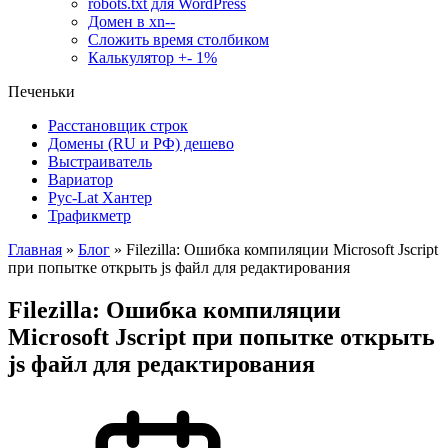
robots.txt для WordPress
Домен в xn--
Сложить время столбиком
Калькулятор +- 1%
Печеньки
Расстановщик строк
Домены (RU и РФ) дешево
Выстраиватель
Вариатор
Рус-Lat Хантер
Трафикметр
Главная
»
Блог
»
Filezilla: Ошибка компиляции Microsoft Jscript
при попытке открыть js файл для редактирования
Filezilla: Ошибка компиляции
Microsoft Jscript при попытке открыть
js файл для редактирования