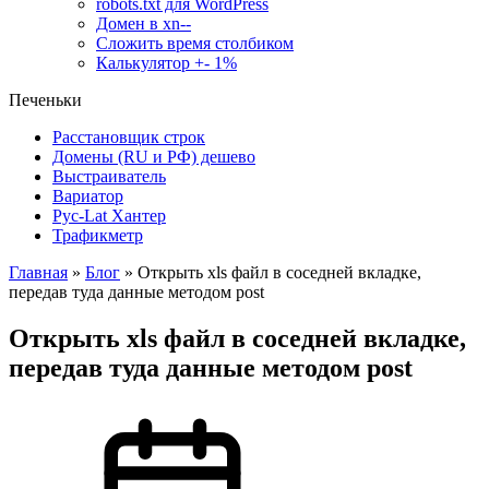
robots.txt для WordPress
Домен в xn--
Сложить время столбиком
Калькулятор +- 1%
Печеньки
Расстановщик строк
Домены (RU и РФ) дешево
Выстраиватель
Вариатор
Рус-Lat Хантер
Трафикметр
Главная
»
Блог
»
Открыть xls файл в соседней вкладке,
передав туда данные методом post
Открыть xls файл в соседней вкладке,
передав туда данные методом post