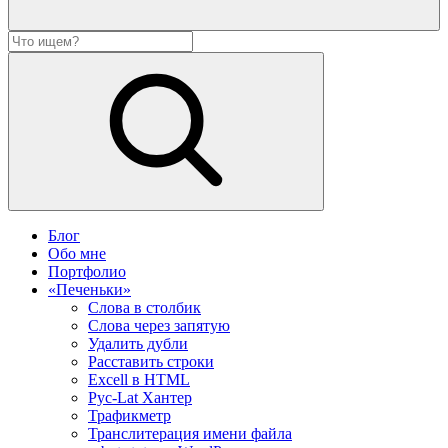
Блог
Обо мне
Портфолио
«Печеньки»
Слова в столбик
Слова через запятую
Удалить дубли
Расставить строки
Excell в HTML
Рус-Lat Хантер
Трафикметр
Транслитерация имени файла