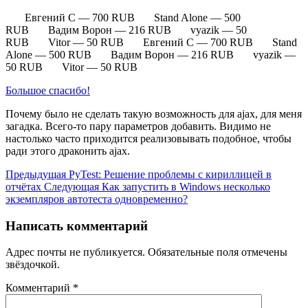
Евгений С — 700 RUB Stand Alone — 500
RUB Вадим Ворон — 216 RUB vyazik — 50
RUB Vitor — 50 RUB Евгений С — 700 RUB Stand
Alone — 500 RUB Вадим Ворон — 216 RUB vyazik —
50 RUB Vitor — 50 RUB
Большое спасибо!
Почему было не сделать такую возможность для ajax, для меня
загадка. Всего-то пару параметров добавить. Видимо не
настолько часто приходится реализовывать подобное, чтобы
ради этого драконить ajax.
Предыдущая
PyTest: Решение проблемы с кириллицей в
отчётах
Следующая
Как запустить в Windows несколько
экземпляров автотеста одновременно?
Написать комментарий
Адрес почты не публикуется. Обязательные поля отмечены
звёздочкой.
Комментарий
*