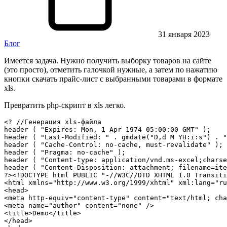
31 января 2023
Блог
Имеется задача. Нужно получить выборку товаров на сайте
(это просто), отметить галочкой нужные, а затем по нажатию
кнопки скачать прайс-лист с выбранными товарами в формате
xls.
Превратить php-скрипт в xls легко.
<? //Генерация xls-файла

header ( "Expires: Mon, 1 Apr 1974 05:00:00 GMT" );

header ( "Last-Modified: " . gmdate("D,d M YH:i:s") . "
header ( "Cache-Control: no-cache, must-revalidate" );

header ( "Pragma: no-cache" );

header ( "Content-type: application/vnd.ms-excel;charse
header ( "Content-Disposition: attachment; filename=ite
?><!DOCTYPE html PUBLIC "-//W3C//DTD XHTML 1.0 Transiti
<html xmlns="http://www.w3.org/1999/xhtml" xml:lang="ru
<head>

<meta http-equiv="content-type" content="text/html; cha
<meta name="author" content="none" />

<title>Demo</title>

</head>
