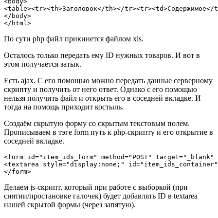
<body>

<table><tr><th>Заголовок</th></tr><tr><td>Содержимое</t
</body>

</html>
По сути php файл прикинется файлом xls.
Осталось только передать ему ID нужных товаров. И вот в
этом получается затык.
Есть ajax. С его помощью можно передать данные серверному
скрипту и получить от него ответ. Однако с его помощью
нельзя получить файл и открыть его в соседней вкладке. И
тогда на помощь приходит костыль.
Создаём скрытую форму со скрытым текстовым полем.
Прописываем в тэге form путь к php-скрипту и его открытие в
соседней вкладке.
<form id="item_ids_form" method="POST" target="_blank" 
<textarea style="display:none;" id="item_ids_container"
</form>
Делаем js-скрипт, который при работе с выборкой (при
снятии/простановке галочек) будет добавлять ID в textarea
нашей скрытой формы (через запятую).