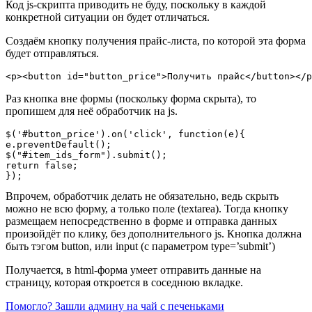
Код js-скрипта приводить не буду, поскольку в каждой
конкретной ситуации он будет отличаться.
Создаём кнопку получения прайс-листа, по которой эта форма
будет отправляться.
<p><button id="button_price">Получить прайс</button></p
Раз кнопка вне формы (поскольку форма скрыта), то
пропишем для неё обработчик на js.
$('#button_price').on('click', function(e){

e.preventDefault();

$("#item_ids_form").submit();

return false;

});
Впрочем, обработчик делать не обязательно, ведь скрыть
можно не всю форму, а только поле (textarea). Тогда кнопку
размещаем непосредственно в форме и отправка данных
произойдёт по клику, без дополнительного js. Кнопка должна
быть тэгом button, или input (с параметром type=’submit’)
Получается, в html-форма умеет отправить данные на
страницу, которая откроется в соседнюю вкладке.
Помогло? Зашли админу на чай с печеньками