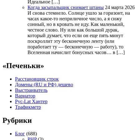
Идеальное […]
Когда засыпальщик снимает штаны
24 марта 2026
И снова стемнело. Солнце ушло за горизонт, на
часах какое-то неприличное число, а я сижу
сонный, но в кровать не иду. Как маленький,
честное слово. Ну или как большой дурак,
который думает, что если он еще пять минут
поскроллит эту бесконечную ленту (или
поработает ту — бесконечную — работу), то
Вселенная начислит бонусных часов… в […]
«Печеньки»
Расстановщик строк
Домены (RU и РФ) дешево
Выстраиватель
Вариатор
Рус-Lat Хантер
Трафикметр
Рубрики
Блог
(688)
PHP
(3)