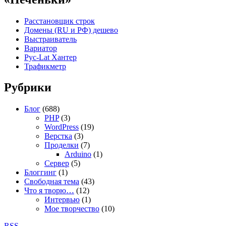
Расстановщик строк
Домены (RU и РФ) дешево
Выстраиватель
Вариатор
Рус-Lat Хантер
Трафикметр
Рубрики
Блог
(688)
PHP
(3)
WordPress
(19)
Верстка
(3)
Проделки
(7)
Arduino
(1)
Сервер
(5)
Блоггинг
(1)
Свободная тема
(43)
Что я творю…
(12)
Интервью
(1)
Мое творчество
(10)
RSS