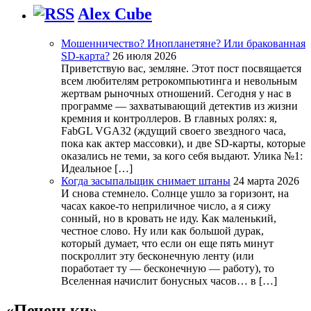
Alex Cube
Мошенничество? Инопланетяне? Или бракованная
SD-карта?
26 июля 2026
Приветствую вас, земляне. Этот пост посвящается
всем любителям ретрокомпьютинга и невольным
жертвам рыночных отношений. Сегодня у нас в
программе — захватывающий детектив из жизни
кремния и контроллеров. В главных ролях: я,
FabGL VGA32 (ждущий своего звездного часа,
пока как актер массовки), и две SD-карты, которые
оказались не теми, за кого себя выдают. Улика №1:
Идеальное […]
Когда засыпальщик снимает штаны
24 марта 2026
И снова стемнело. Солнце ушло за горизонт, на
часах какое-то неприличное число, а я сижу
сонный, но в кровать не иду. Как маленький,
честное слово. Ну или как большой дурак,
который думает, что если он еще пять минут
поскроллит эту бесконечную ленту (или
поработает ту — бесконечную — работу), то
Вселенная начислит бонусных часов… в […]
«Печеньки»