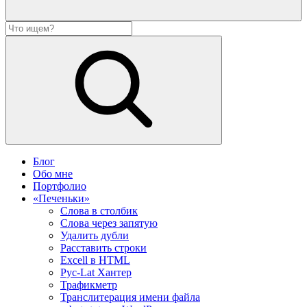
Блог
Обо мне
Портфолио
«Печеньки»
Слова в столбик
Слова через запятую
Удалить дубли
Расставить строки
Excell в HTML
Рус-Lat Хантер
Трафикметр
Транслитерация имени файла