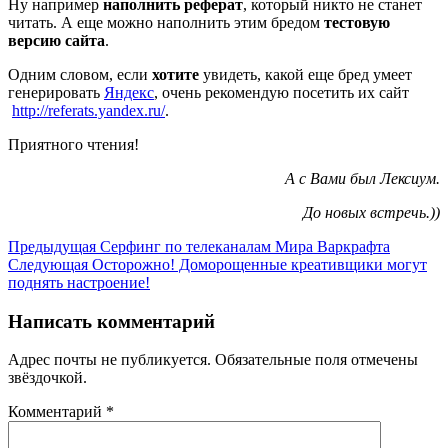
Ну например
наполнить реферат
, который никто не станет
читать. А еще можно наполнить этим бредом
тестовую
версию сайта
.
Одним словом, если
хотите
увидеть, какой еще бред умеет
генерировать
Яндекс
, очень рекомендую посетить их сайт
http://referats.yandex.ru/
.
Приятного чтения!
А с Вами был Лексиум.
До новых встречь.))
Предыдущая
Серфинг по телеканалам Мира Варкрафта
Следующая
Осторожно! Доморощенные креативщики могут
поднять настроение!
Написать комментарий
Адрес почты не публикуется. Обязательные поля отмечены
звёздочкой.
Комментарий
*