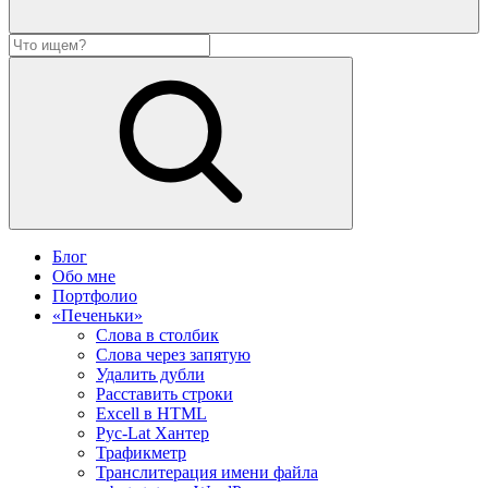
Блог
Обо мне
Портфолио
«Печеньки»
Слова в столбик
Слова через запятую
Удалить дубли
Расставить строки
Excell в HTML
Рус-Lat Хантер
Трафикметр
Транслитерация имени файла