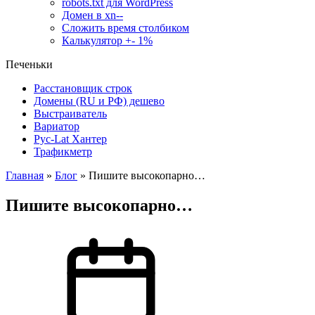
robots.txt для WordPress
Домен в xn--
Сложить время столбиком
Калькулятор +- 1%
Печеньки
Расстановщик строк
Домены (RU и РФ) дешево
Выстраиватель
Вариатор
Рус-Lat Хантер
Трафикметр
Главная
»
Блог
»
Пишите высокопарно…
Пишите высокопарно…