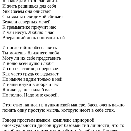
Я знаю: дам хотят заставить
И жить решишься для себя
Увы! зачем она блистает
С княжны невидимой сбивает
Бежали северных мечей
К грамматике приучит нас
И чай несут. Люблю я час
Вчерашний день напомнить ей
И после тайно обесславить
Ты можешь, ближнего любя
Могу ли их себе представить
И волю всей душой любя
И сон счастливца прерывает
Как часто грудь ее вздыхает
Но нынче видим только в ней
И наши внуки в добрый час
Я никогда не знала б вас
Но полно. Надо мне скорей.
Этот стих написан в пушкинской манере. Здесь очень важно
понять одну простую мысль, которую несет в себе стих.
Говоря простым языком, комплекс априорной
бисексуальности диссонирует базовый тип личности, что-то
подобное можно встретить в работах Ауэрбаха и Тандлера.