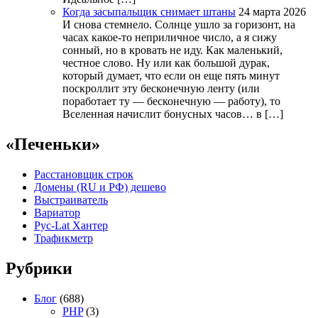
Когда засыпальщик снимает штаны
24 марта 2026
И снова стемнело. Солнце ушло за горизонт, на
часах какое-то неприличное число, а я сижу
сонный, но в кровать не иду. Как маленький,
честное слово. Ну или как большой дурак,
который думает, что если он еще пять минут
поскроллит эту бесконечную ленту (или
поработает ту — бесконечную — работу), то
Вселенная начислит бонусных часов… в […]
«Печеньки»
Расстановщик строк
Домены (RU и РФ) дешево
Выстраиватель
Вариатор
Рус-Lat Хантер
Трафикметр
Рубрики
Блог
(688)
PHP
(3)