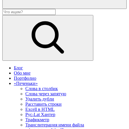
Блог
Обо мне
Портфолио
«Печеньки»
Слова в столбик
Слова через запятую
Удалить дубли
Расставить строки
Excell в HTML
Рус-Lat Хантер
Трафикметр
Транслитерация имени файла