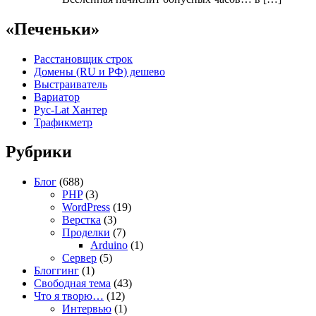
«Печеньки»
Расстановщик строк
Домены (RU и РФ) дешево
Выстраиватель
Вариатор
Рус-Lat Хантер
Трафикметр
Рубрики
Блог
(688)
PHP
(3)
WordPress
(19)
Верстка
(3)
Проделки
(7)
Arduino
(1)
Сервер
(5)
Блоггинг
(1)
Свободная тема
(43)
Что я творю…
(12)
Интервью
(1)