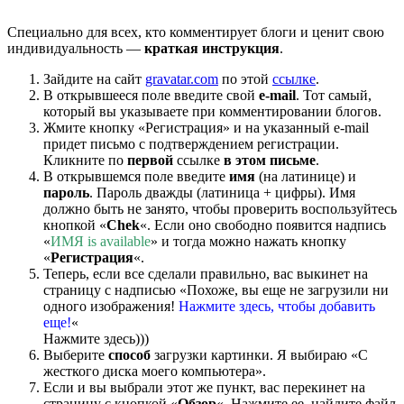
Специально для всех, кто комментирует блоги и ценит свою
индивидуальность —
краткая инструкция
.
Зайдите на сайт
gravatar.com
по этой
ссылке
.
В открывшееся поле введите свой
e-mail
. Тот самый,
который вы указываете при комментировании блогов.
Жмите кнопку «Регистрация» и на указанный e-mail
придет письмо с подтверждением регистрации.
Кликните по
первой
ссылке
в этом письме
.
В открывшемся поле введите
имя
(на латинице) и
пароль
. Пароль дважды (латиница + цифры). Имя
должно быть не занято, чтобы проверить воспользуйтесь
кнопкой «
Chek
«. Если оно свободно появится надпись
«
ИМЯ is available
» и тогда можно нажать кнопку
«
Регистрация
«.
Теперь, если все сделали правильно, вас выкинет на
страницу с надписью «Похоже, вы еще не загрузили ни
одного изображения!
Нажмите здесь, чтобы добавить
еще!
«
Нажмите здесь)))
Выберите
способ
загрузки картинки. Я выбираю «С
жесткого диска моего компьютера».
Если и вы выбрали этот же пункт, вас перекинет на
страницу с кнопкой «
Обзор
«. Нажмите ее, найдите файл