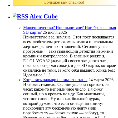
Большое вам спасибо!
Alex Cube
Мошенничество? Инопланетяне? Или бракованная
SD-карта?
26 июля 2026
Приветствую вас, земляне. Этот пост посвящается
всем любителям ретрокомпьютинга и невольным
жертвам рыночных отношений. Сегодня у нас в
программе — захватывающий детектив из жизни
кремния и контроллеров. В главных ролях: я,
FabGL VGA32 (ждущий своего звездного часа,
пока как актер массовки), и две SD-карты, которые
оказались не теми, за кого себя выдают. Улика №1:
Идеальное […]
Когда засыпальщик снимает штаны
24 марта 2026
И снова стемнело. Солнце ушло за горизонт, на
часах какое-то неприличное число, а я сижу
сонный, но в кровать не иду. Как маленький,
честное слово. Ну или как большой дурак,
который думает, что если он еще пять минут
поскроллит эту бесконечную ленту (или
поработает ту — бесконечную — работу), то
Вселенная начислит бонусных часов… в […]