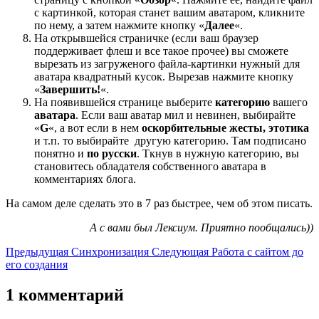
с картинкой, которая станет вашим аватаром, кликните
по нему, а затем нажмите кнопку «
Далее
«.
На открывшейся страничке (если ваш браузер
поддерживает флеш и все такое прочее) вы сможете
вырезать из загруженого файла-картинки нужный для
аватара квадратный кусок. Вырезав нажмите кнопку
«
Завершить!
«.
На появившейся странице выберите
категорию
вашего
аватара
. Если ваш аватар мил и невинен, выбирайте
«
G
«, а вот если в нем
оскорбительные жесты, этотика
и т.п. то выбирайте другую категорию. Там подписано
понятно и
по русски
. Ткнув в нужную категорию, вы
становитесь обладателя собственного аватара в
комментариях блога.
На самом деле сделать это в 7 раз быстрее, чем об этом писать.
А с вами был Лексиум. Приятно пообщались))
Предыдущая
Синхронизация
Следующая
Работа с сайтом до
его создания
1 комментарий