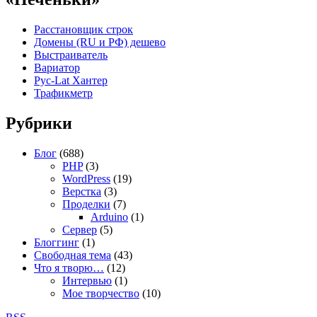
Расстановщик строк
Домены (RU и РФ) дешево
Выстраиватель
Вариатор
Рус-Lat Хантер
Трафикметр
Рубрики
Блог
(688)
PHP
(3)
WordPress
(19)
Верстка
(3)
Проделки
(7)
Arduino
(1)
Сервер
(5)
Блоггинг
(1)
Свободная тема
(43)
Что я творю…
(12)
Интервью
(1)
Мое творчество
(10)