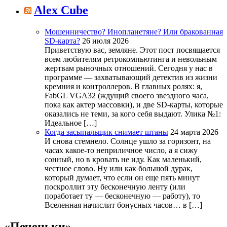
Alex Cube
Мошенничество? Инопланетяне? Или бракованная
SD-карта?
26 июля 2026
Приветствую вас, земляне. Этот пост посвящается
всем любителям ретрокомпьютинга и невольным
жертвам рыночных отношений. Сегодня у нас в
программе — захватывающий детектив из жизни
кремния и контроллеров. В главных ролях: я,
FabGL VGA32 (ждущий своего звездного часа,
пока как актер массовки), и две SD-карты, которые
оказались не теми, за кого себя выдают. Улика №1:
Идеальное […]
Когда засыпальщик снимает штаны
24 марта 2026
И снова стемнело. Солнце ушло за горизонт, на
часах какое-то неприличное число, а я сижу
сонный, но в кровать не иду. Как маленький,
честное слово. Ну или как большой дурак,
который думает, что если он еще пять минут
поскроллит эту бесконечную ленту (или
поработает ту — бесконечную — работу), то
Вселенная начислит бонусных часов… в […]
«Печеньки»