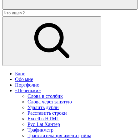
Блог
Обо мне
Портфолио
«Печеньки»
Слова в столбик
Слова через запятую
Удалить дубли
Расставить строки
Excell в HTML
Рус-Lat Хантер
Трафикметр
Транслитерация имени файла