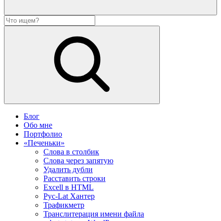
Блог
Обо мне
Портфолио
«Печеньки»
Слова в столбик
Слова через запятую
Удалить дубли
Расставить строки
Excell в HTML
Рус-Lat Хантер
Трафикметр
Транслитерация имени файла