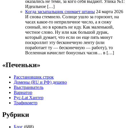
оказались не теми, за кого себя выдают. Улика №1:
Идеальное […]
Когда засыпальщик снимает штаны
24 марта 2026
И снова стемнело. Солнце ушло за горизонт, на
часах какое-то неприличное число, а я сижу
сонный, но в кровать не иду. Как маленький,
честное слово. Ну или как большой дурак,
который думает, что если он еще пять минут
поскроллит эту бесконечную ленту (или
поработает ту — бесконечную — работу), то
Вселенная начислит бонусных часов… в […]
«Печеньки»
Расстановщик строк
Домены (RU и РФ) дешево
Выстраиватель
Вариатор
Рус-Lat Хантер
Трафикметр
Рубрики
Блог
(688)