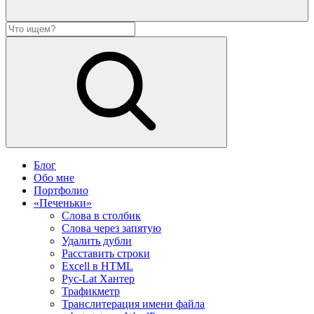
Блог
Обо мне
Портфолио
«Печеньки»
Слова в столбик
Слова через запятую
Удалить дубли
Расставить строки
Excell в HTML
Рус-Lat Хантер
Трафикметр
Транслитерация имени файла