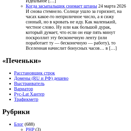
Идеальное […]
Когда засыпальщик снимает штаны
24 марта 2026
И снова стемнело. Солнце ушло за горизонт, на
часах какое-то неприличное число, а я сижу
сонный, но в кровать не иду. Как маленький,
честное слово. Ну или как большой дурак,
который думает, что если он еще пять минут
поскроллит эту бесконечную ленту (или
поработает ту — бесконечную — работу), то
Вселенная начислит бонусных часов… в […]
«Печеньки»
Расстановщик строк
Домены (RU и РФ) дешево
Выстраиватель
Вариатор
Рус-Lat Хантер
Трафикметр
Рубрики
Блог
(688)
PHP
(3)