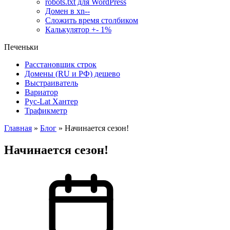
robots.txt для WordPress
Домен в xn--
Сложить время столбиком
Калькулятор +- 1%
Печеньки
Расстановщик строк
Домены (RU и РФ) дешево
Выстраиватель
Вариатор
Рус-Lat Хантер
Трафикметр
Главная
»
Блог
»
Начинается сезон!
Начинается сезон!