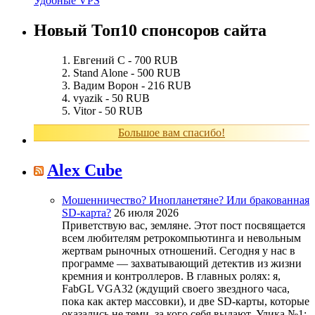
Удобные VPS
Новый Топ10 спонсоров сайта
Евгений С - 700 RUB
Stand Alone - 500 RUB
Вадим Ворон - 216 RUB
vyazik - 50 RUB
Vitor - 50 RUB
Большое вам спасибо!
Alex Cube
Мошенничество? Инопланетяне? Или бракованная
SD-карта?
26 июля 2026
Приветствую вас, земляне. Этот пост посвящается
всем любителям ретрокомпьютинга и невольным
жертвам рыночных отношений. Сегодня у нас в
программе — захватывающий детектив из жизни
кремния и контроллеров. В главных ролях: я,
FabGL VGA32 (ждущий своего звездного часа,
пока как актер массовки), и две SD-карты, которые
оказались не теми, за кого себя выдают. Улика №1: