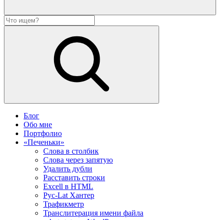
Блог
Обо мне
Портфолио
«Печеньки»
Слова в столбик
Слова через запятую
Удалить дубли
Расставить строки
Excell в HTML
Рус-Lat Хантер
Трафикметр
Транслитерация имени файла