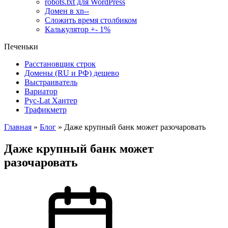
robots.txt для WordPress
Домен в xn--
Сложить время столбиком
Калькулятор +- 1%
Печеньки
Расстановщик строк
Домены (RU и РФ) дешево
Выстраиватель
Вариатор
Рус-Lat Хантер
Трафикметр
Главная
»
Блог
»
Даже крупный банк может разочаровать
Даже крупный банк может
разочаровать