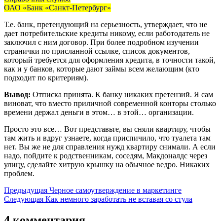
ОАО «Банк «Санкт-Петербург»
Т.е. банк, претендующий на серьезность, утверждает, что не
дает потребительские кредиты никому, если работодатель не
заключил с ним договор. При более подробном изучении
странички по присланной ссылке, список документов,
который требуется для оформления кредита, в точности такой,
как и у банков, которые дают займы всем желающим (кто
подходит по критериям).
Вывод:
Отписка принята. К банку никаких претензий. Я сам
виноват, что вместо приличной современной конторы столько
времени держал деньги в этом… в этой… организации.
Просто это все… Вот представьте, вы сняли квартиру, чтобы
там жить и вдруг узнаете, когда приспичило, что туалета там
нет. Вы же не для справления нужд квартиру снимали. А если
надо, пойдите к родственникам, соседям, Макдоналдс через
улицу, сделайте хитрую крышку на обычное ведро. Никаких
проблем.
Предыдущая
Черное самоутверждение в маркетинге
Следующая
Как немного заработать не вставая со стула
4 комментария