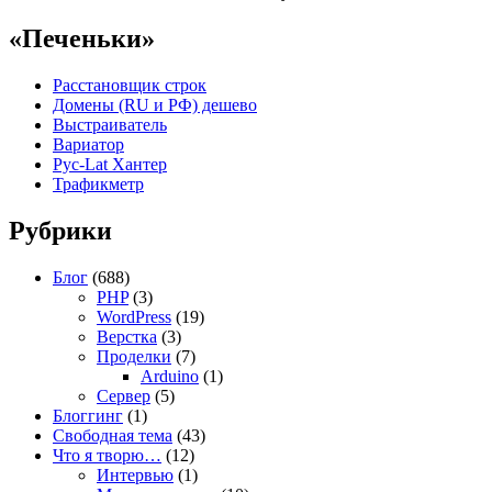
«Печеньки»
Расстановщик строк
Домены (RU и РФ) дешево
Выстраиватель
Вариатор
Рус-Lat Хантер
Трафикметр
Рубрики
Блог
(688)
PHP
(3)
WordPress
(19)
Верстка
(3)
Проделки
(7)
Arduino
(1)
Сервер
(5)
Блоггинг
(1)
Свободная тема
(43)
Что я творю…
(12)
Интервью
(1)