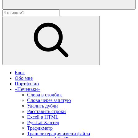
Блог
Обо мне
Портфолио
«Печеньки»
Слова в столбик
Слова через запятую
Удалить дубли
Расставить строки
Excell в HTML
Рус-Lat Хантер
Трафикметр
Транслитерация имени файла