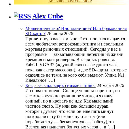
Большое вам спасибо!
Alex Cube
Мошенничество? Инопланетяне? Или бракованная
SD-карта?
26 июля 2026
Приветствую вас, земляне. Этот пост посвящается
всем любителям ретрокомпьютинга и невольным
жертвам рыночных отношений. Сегодня у нас в
программе — захватывающий детектив из жизни
кремния и контроллеров. В главных ролях: я,
FabGL VGA32 (ждущий своего звездного часа,
пока как актер массовки), и две SD-карты, которые
оказались не теми, за кого себя выдают. Улика №1:
Идеальное […]
Когда засыпальщик снимает штаны
24 марта 2026
И снова стемнело. Солнце ушло за горизонт, на
часах какое-то неприличное число, а я сижу
сонный, но в кровать не иду. Как маленький,
честное слово. Ну или как большой дурак,
который думает, что если он еще пять минут
поскроллит эту бесконечную ленту (или
поработает ту — бесконечную — работу), то
Вселенная начислит бонусных часов… в […]