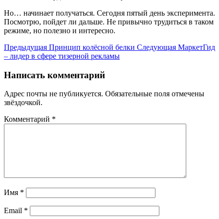
Но… начинает получаться. Сегодня пятый день эксперимента.
Посмотрю, пойдет ли дальше. Не привычно трудиться в таком
режиме, но полезно и интересно.
Предыдущая
Принцип колёсной белки
Следующая
МаркетГид
– лидер в сфере тизерной рекламы
Написать комментарий
Адрес почты не публикуется. Обязательные поля отмечены
звёздочкой.
Комментарий
*
Имя
*
Email
*