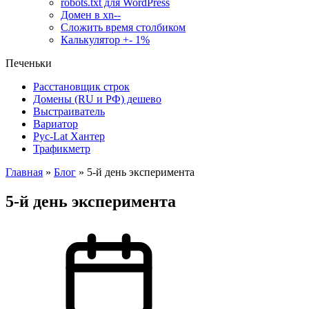
robots.txt для WordPress
Домен в xn--
Сложить время столбиком
Калькулятор +- 1%
Печеньки
Расстановщик строк
Домены (RU и РФ) дешево
Выстраиватель
Вариатор
Рус-Lat Хантер
Трафикметр
Главная
»
Блог
»
5-й день эксперимента
5-й день эксперимента