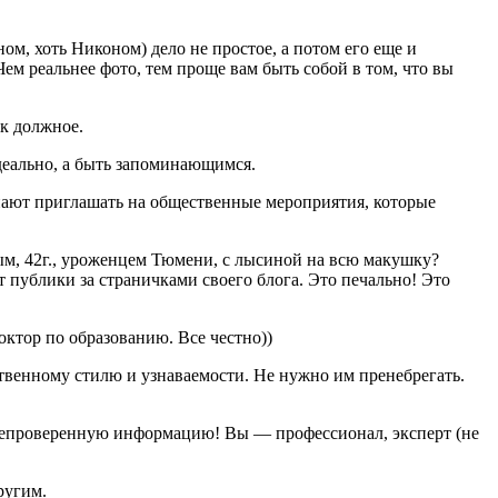
ом, хоть Никоном) дело не простое, а потом его еще и
Чем реальнее фото, тем проще вам быть собой в том, что вы
ак должное.
идеально, а быть запоминающимся.
нают приглашать на общественные мероприятия, которые
ым, 42г., уроженцем Тюмени, с лысиной на всю макушку?
т публики за страничками своего блога. Это печально! Это
октор по образованию. Все честно))
ственному стилю и узнаваемости. Не нужно им пренебрегать.
м непроверенную информацию! Вы — профессионал, эксперт (не
ругим.