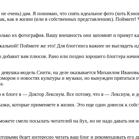
не очень) дам. Я понимаю, что снять идеальное фото (хоть Кэнон
так, как в жизни (или в собственных представлениях). Поймите! 
только их фотография. Вашу внешность они запомнят и примут к
икальной! Поймите же это! Для блоггинга важнее не выглядеть 
о добавит вам плюсов. Рано или поздно хорошего блоггера начи
я девушка-модель Синти, на деле оказывается Михаилом Иванов
 юмором о новостях культуры и музыки, но вынужден прятаться о
а.
о в блоге я — Доктор Лексиум. Все потому, что я — Лексиум, и д
казки, которые применяете в жизни. Это еще один довесок к соб
 можете смело посылать читателей на йух, но не надо давать и
которыми будет интересно читать ваш блог и рекомендовать его д