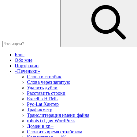
Блог
Обо мне
Портфолио
«Печеньки»
Слова в столбик
Слова через запятую
Удалить дубли
Расставить строки
Excell в HTML
Рус-Lat Хантер
Трафикметр
Транслитерация имени файла
robots.txt для WordPress
Домен в xn--
Сложить время столбиком