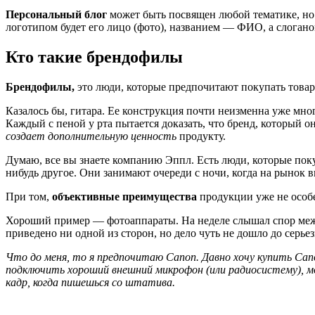
Персональный блог
может быть посвящен любой тематике, но 
логотипом будет его лицо (фото), названием — ФИО, а слоган
Кто такие брендофилы
Брендофилы,
это люди, которые предпочитают покупать товар/
Казалось бы, гитара. Ее конструкция почти неизменна уже много
Каждый с пеной у рта пытается доказать, что бренд, который о
создает дополнительную ценность
продукту.
Думаю, все вы знаете компанию Эппл. Есть люди, которые пок
нибудь другое. Они занимают очереди с ночи, когда на рынок
При том,
объективные преимущества
продукции уже не особе
Хороший пример — фотоаппараты. На неделе слышал спор между
приведено ни одной из сторон, но дело чуть не дошло до серье
Что до меня, то я предпочитаю Canon. Давно хочу купить Cano
подключить хороший внешний микрофон (или радиосистему), м
кадр, когда пишешься со штатива.