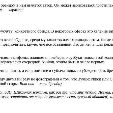
брендом в нем является автор. Он может зарисоваться логотипам
ом — характер.
услугу конкретного бренда. В некоторых сферах это явление за
 веков. Однако, среди музыкантов идут холивары о том, какие ги
н предпочитает, круче, чем все остальные. Это ли не лучшая рек
упают телефоны, планшеты, плейеры, ноутбуки только этой комп
 выбрасывают очередной АйФон, чтобы быть в числе первых.
нно важны, а если они еще и субъективны, то убежденность бр
 двумя ни разу не фотографами о том, что лучше: Nikon или C
зной ссоры.
Вот она — сила бренда)
n 60D. Шикарная зеркалка, как раз то, что мне нужно. Легкая,
ожно запитать от сети (в комплекте есть нужный адаптер), и