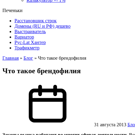
Калькулятор +- 1%
Печеньки
Расстановщик строк
Домены (RU и РФ) дешево
Выстраиватель
Вариатор
Рус-Lat Хантер
Трафикметр
Главная
»
Блог
»
Что такое брендофилия
Что такое брендофилия
31 августа 2013
Бло
Законы рынка работают во многих сферах деятельности.
Вот