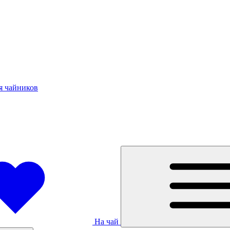
я чайников
На чай