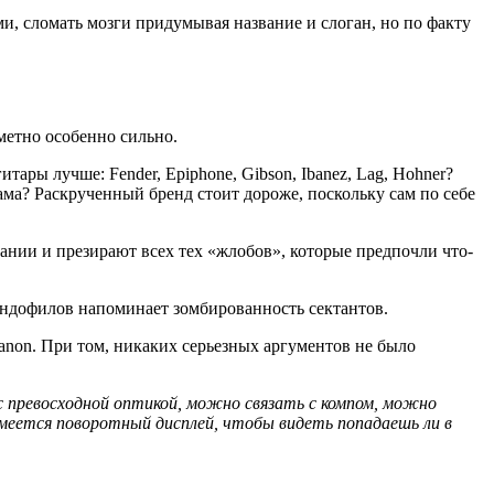
и, сломать мозги придумывая название и слоган, но по факту
метно особенно сильно.
тары лучше: Fender, Epiphone, Gibson, Ibanez, Lag, Hohner?
лама? Раскрученный бренд стоит дороже, поскольку сам по себе
ании и презирают всех тех «жлобов», которые предпочли что-
ендофилов напоминает зомбированность сектантов.
anon. При том, никаких серьезных аргументов не было
 с превосходной оптикой, можно связать с компом, можно
меется поворотный дисплей, чтобы видеть попадаешь ли в