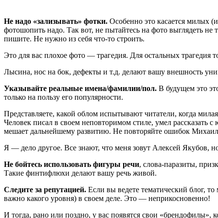
Не надо «зализывать» фотки.
Особенно это касается милых (и 
фотошопить надо. Так вот, не пытайтесь на фото выглядеть не 
пишите. Не нужно из себя что-то строить.
Это для вас плохое фото — трагедия. Для остальных трагедия 
Лысина, нос на бок, дефекты и т.д. делают вашу внешность ун
Указывайте реальные имена/фамилии/пол.
В будущем это эт
только на пользу его популярности.
Представляете, какой облом испытывают читатели, когда мила
Человек писал в своем неповторимом стиле, умел рассказать с
мешает дальнейшему развитию. Не повторяйте ошибок Михаил
Я — дело другое. Все знают, что меня зовут Алексей Якубов, н
Не бойтесь использовать фигуры речи
, слова-паразиты, приз
Такие финтифлюхи делают вашу речь живой.
Следите за репутацией.
Если вы ведете тематический блог, то
важно какого уровня) в своем деле. Это — неприкосновенно!
И тогда, рано или поздно, у вас появятся свои «брендофилы», 