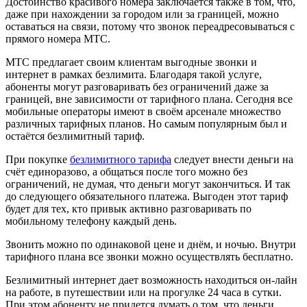
Достоинство красивого номера заключается также в том, что,
даже при нахождении за городом или за границей, можно
оставаться на связи, потому что звонок переадресовываться с
прямого номера МТС.
МТС предлагает своим клиентам выгодные звонки и
интернет в рамках безлимита. Благодаря такой услуге,
абоненты могут разговаривать без ограничений даже за
границей, вне зависимости от тарифного плана. Сегодня все
мобильные операторы имеют в своём арсенале множество
различных тарифных планов. Но самым популярным был и
остаётся безлимитный тариф.
При покупке
безлимитного тарифа
следует внести деньги на
счёт единоразово, а общаться после того можно без
ограничений, не думая, что деньги могут закончиться. И так
до следующего обязательного платежа. Выгоден этот тариф
будет для тех, кто привык активно разговаривать по
мобильному телефону каждый день.
Звонить можно по одинаковой цене и днём, и ночью. Внутри
тарифного плана все звонки можно осуществлять бесплатно.
Безлимитный интернет дает возможность находиться он-лайн
на работе, в путешествии или на прогулке 24 часа в сутки.
При этом абоненту не придется думать о том, что деньги