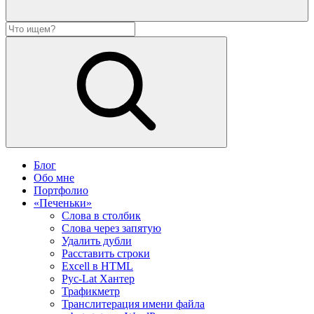
Блог
Обо мне
Портфолио
«Печеньки»
Слова в столбик
Слова через запятую
Удалить дубли
Расставить строки
Excell в HTML
Рус-Lat Хантер
Трафикметр
Транслитерация имени файла