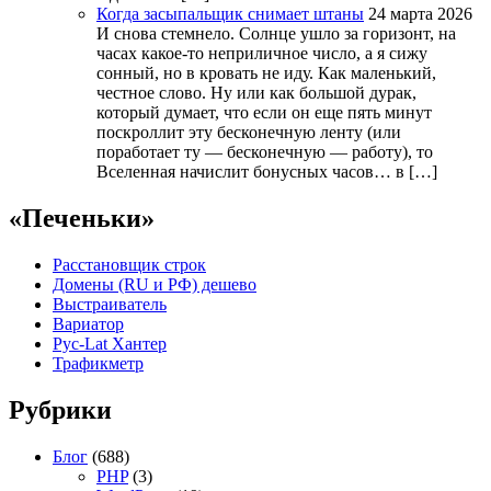
Когда засыпальщик снимает штаны
24 марта 2026
И снова стемнело. Солнце ушло за горизонт, на
часах какое-то неприличное число, а я сижу
сонный, но в кровать не иду. Как маленький,
честное слово. Ну или как большой дурак,
который думает, что если он еще пять минут
поскроллит эту бесконечную ленту (или
поработает ту — бесконечную — работу), то
Вселенная начислит бонусных часов… в […]
«Печеньки»
Расстановщик строк
Домены (RU и РФ) дешево
Выстраиватель
Вариатор
Рус-Lat Хантер
Трафикметр
Рубрики
Блог
(688)
PHP
(3)