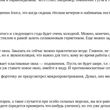
нии блога, это когда сидишь тёплым вечером и набиваешь посты 
того и следующего года будет очень холодной. Можно, конечно, 
 стеклом и рамой залить силиконовым герметиком. Еще можно з
 окна. Заказать их сейчас можно практически везде. Главное, не
о, но и звукоизоляция, что важно для того, кому во время рабо
вает пластиковые окна — подоконник. Пусть он будет шире, т.е. 
 уж ставите новое окно, имейте в виду. И противомоскитные сетк
ую форточку не предусмотрел микропроветривания. Думал, оно мн
тареи, а такое случается при особо сильных морозах, вы все-рав
дите (придется примерить что-нибудь уличное), но это уже детал