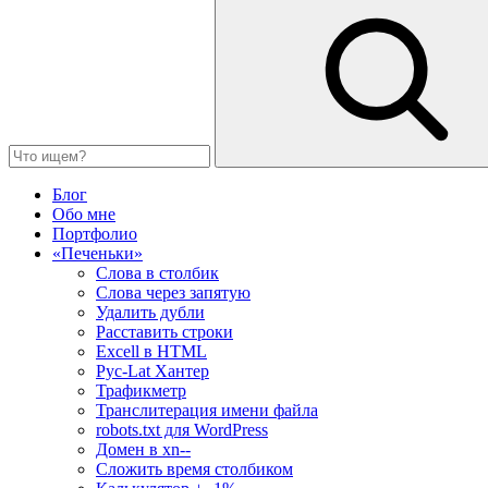
Блог
Обо мне
Портфолио
«Печеньки»
Слова в столбик
Слова через запятую
Удалить дубли
Расставить строки
Excell в HTML
Рус-Lat Хантер
Трафикметр
Транслитерация имени файла
robots.txt для WordPress
Домен в xn--
Сложить время столбиком