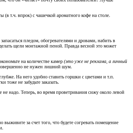
(в т.ч. впрок) с чашечкой ароматного кофе на столе.
запасаться пледом, обогревателями и дровами, набить в
аделать щели монтажной пеной. Правда весной это может
 экономьте на количестве камер
(это уже не реклама, а личный
ты совершенно не нужен лишний шум.
глубже. На него удобно ставить горшки с цветами и т.п.
и тоже не забудьте заказать.
е не надо. Теперь, во время проветривания сижу около левой
но выживите за счет того, что будете согревать помещение
и.