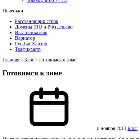
Калькулятор +- 1%
Печеньки
Расстановщик строк
Домены (RU и РФ) дешево
Выстраиватель
Вариатор
Рус-Lat Хантер
Трафикметр
Главная
»
Блог
»
Готовимся к зиме
Готовимся к зиме
6 ноября 2013
Блог
Не хочу сегодня рассказывать про новости интернета. Они ску