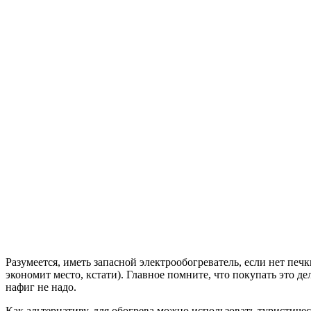
Разумеется, иметь запасной электрообогреватель, если нет печ
экономит место, кстати). Главное помните, что покупать это де
нафиг не надо.
Как альтернативу, для обогрева можно использовать туристиче