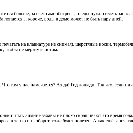
атится больше, за счет самообогрева, то еды нужно иметь запас
ба лопается… короче, воды в доме может не быть пару дней.
печатать на клавиатуре не снимая), шерстяные носки, термобельё 
с, чтобы не мёрзнуть потом.
 Что там у нас намечается? Ах да! Год лошади. Так что, если н
 коньки и т.п. Зимние забавы не плохо скрашивают это время год
за в тепло и наоборот, тоже будет полезен. А как ещё запечатлет