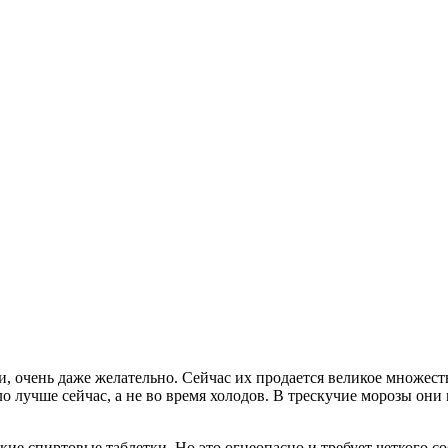
ки, очень даже желательно. Сейчас их продается великое множест
ло лучше сейчас, а не во время холодов. В трескучие морозы они
ские спиртовые таблетки. Но это огнеопасно и требует четкого с