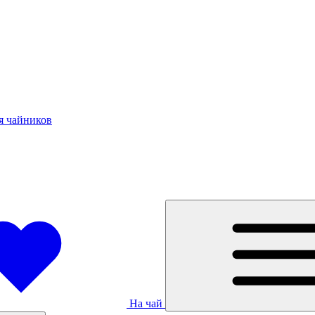
я чайников
На чай