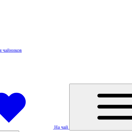
я чайников
На чай