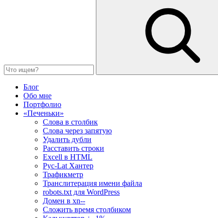
Блог
Обо мне
Портфолио
«Печеньки»
Слова в столбик
Слова через запятую
Удалить дубли
Расставить строки
Excell в HTML
Рус-Lat Хантер
Трафикметр
Транслитерация имени файла
robots.txt для WordPress
Домен в xn--
Сложить время столбиком