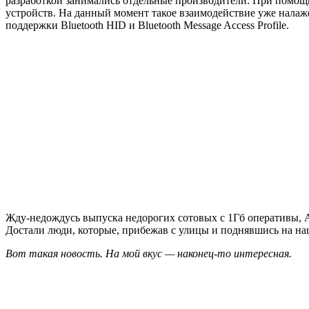
разработкой занимались отдельные производители. При помощ
устройств. На данный момент такое взаимодействие уже налаж
поддержки Bluetooth HID и Bluetooth Message Access Profile.
Жду-недождусь выпуска недорогих сотовых с 1Гб оперативы, 
Достали люди, которые, прибежав с улицы и поднявшись на наш
Вот такая новость. На мой вкус — наконец-то интересная.