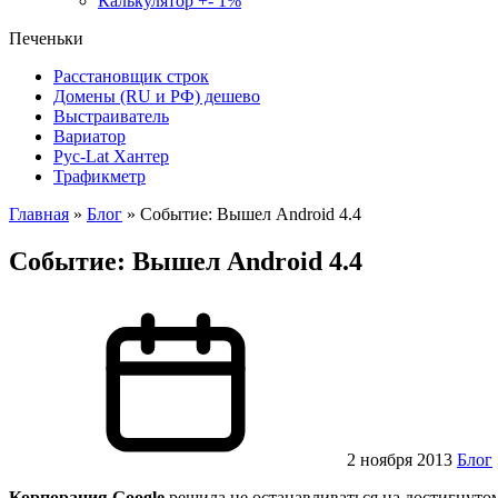
Калькулятор +- 1%
Печеньки
Расстановщик строк
Домены (RU и РФ) дешево
Выстраиватель
Вариатор
Рус-Lat Хантер
Трафикметр
Главная
»
Блог
»
Событие: Вышел Android 4.4
Событие: Вышел Android 4.4
2 ноября 2013
Блог
Корпорация Google
решила не останавливаться на достигнуто