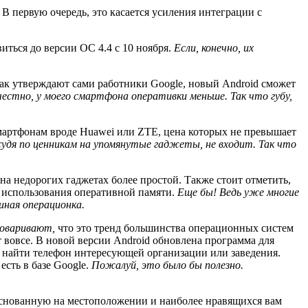
 первую очередь, это касается усиления интеграции с
иться до версии ОС 4.4 с 10 ноября.
Если, конечно, их
Как утверждают сами работники Google, новый Android сможет
естно, у моего смартфона оперативки меньше. Так что губу,
смартфонам вроде Huawei или ZTE, цена которых не превышает
судя по ценникам на упомянутые гаджеты, не входит. Так что
а недорогих гаджетах более простой. Также стоит отметить,
и использования оперативной памяти.
Еще бы! Ведь уже многие
иная операционка.
говаривают,
что это тренд большинства операционных систем
вовсе. В новой версии Android обновлена программа для
о найти телефон интересующей организации или заведения.
есть в базе Google.
Пожалуй, это было бы полезно.
снованную на местоположении и наиболее нравящихся вам