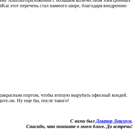
ствие Android-приложений с большим количеством электронных
tKat этот перечень стал намного шире, благодаря внедрению
фракрасным портом, чтобы втихую вырубать офисный кондей.
те-ли. Ну еще бы, после такого!
С вами был
Доктор Лексиум
.
Спасибо, что помните о моем блоге. До встречи!