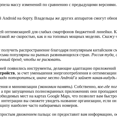
пела массу изменений по сравнению с предыдущими версиями. В
й Android на борту. Владельцы же других аппаратов смогут обнов
ьшей оптимизацией для слабых смартфонов бюджетной линейки. 
 такой же скоростью, как и на топовых мощных моделях.
Скажу ч
ет получить распространение благодаря популярным китайским 
весьма популярны на рынках развивающихся стран.
Россия туда, 
личный бренд, чтобы не рисковать.
в ней появились инструменты, делающие адаптацию приложений н
тройств
, за счет уменьшения энергопотребления и оптимизаци
надо поторопиться, иначе место Android’а займет какая-нибудь 
щения и минимизации
(экономим память)
. Собственно,
кое-где по
, а при запущенных полноэкранных приложениях они пропадают 
обходимых мест на картах Google Maps, что позволит вам быстр
 интеграции вы сможете увидеть название организации, если он 
нципу наиболее часто набираемых номеров.
простым движением пальца: он предоставит вам информацию, о