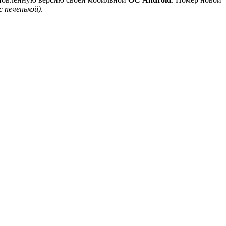
с печенькой)
.