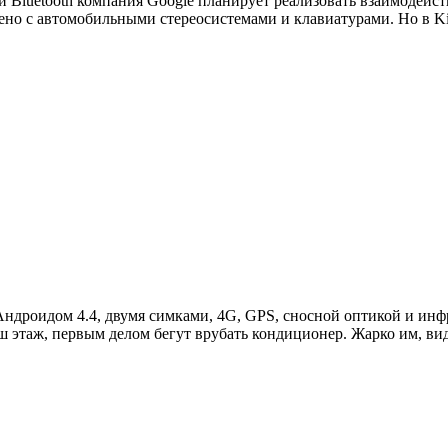
и Bluetooth компания Google планирует реализовать взаимодей
ено с автомобильными стереосистемами и клавиатурами. Но в Ki
Андроидом 4.4, двумя симками, 4G, GPS, сносной оптикой и ин
 этаж, первым делом бегут врубать кондиционер. Жарко им, види